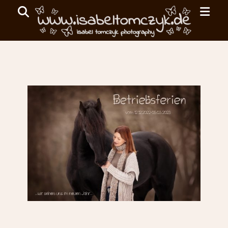
Primar
Search
Menu
ISABEL
TOMCZYK
PHOTOGRAPHY
emotionale
Fotografie