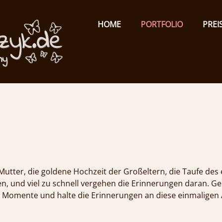
Primary
Menu
ISABEL
HOME
PORTFOLIO
PREI
TOMCZYK
PHOTOGRAPHY
t
emotionale
Fotografie
tter, die goldene Hochzeit der Großeltern, die Taufe des er
n, und viel zu schnell vergehen die Erinnerungen daran. Ge
r Momente und halte die Erinnerungen an diese einmaligen