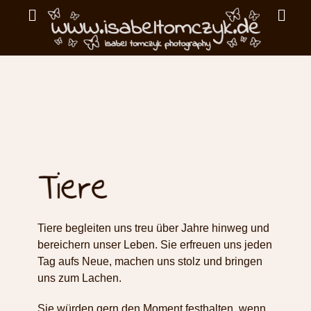
Primar
Search
Menu
ISABEL
TOMCZYK
Portfolio Tiere
PHOTOGRAPHY
emotionale
Fotografie
Tiere begleiten uns treu über Jahre hinweg und
bereichern unser Leben. Sie erfreuen uns jeden
Tag aufs Neue, machen uns stolz und bringen
uns zum Lachen.
Sie würden gern den Moment festhalten, wenn