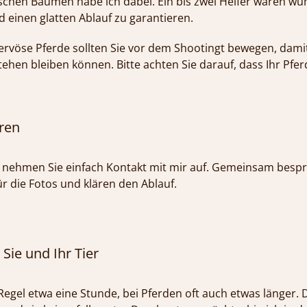
schen Bäumen habe ich dabei. Ein bis zwei Helfer wären wü
d einen glatten Ablauf zu garantieren.
rvöse Pferde sollten Sie vor dem Shootingt bewegen, damit
hen bleiben können. Bitte achten Sie darauf, dass Ihr Pferd
ren
n nehmen Sie einfach Kontakt mit mir auf. Gemeinsam besp
ür die Fotos und klären den Ablauf.
 Sie und Ihr Tier
Regel etwa eine Stunde, bei Pferden oft auch etwas länger. 