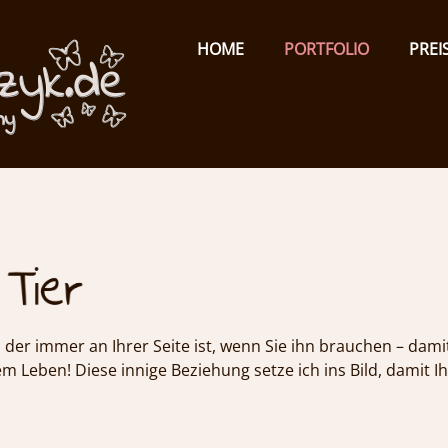
Primary
Menu
ISABEL
HOME
PORTFOLIO
PREI
TOMCZYK
PHOTOGRAPHY
ch und Tier
emotionale
Fotografie
 der immer an Ihrer Seite ist, wenn Sie ihn brauchen – dami
em Leben! Diese innige Beziehung setze ich ins Bild, damit 