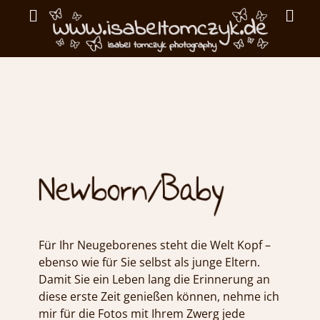
Primar
Search
Menu
ISABEL
TOMCZYK
Portfolio Newborn / Baby
PHOTOGRAPHY
emotionale
Fotografie
Für Ihr Neugeborenes steht die Welt Kopf –
ebenso wie für Sie selbst als junge Eltern.
Damit Sie ein Leben lang die Erinnerung an
diese erste Zeit genießen können, nehme ich
mir für die Fotos mit Ihrem Zwerg jede