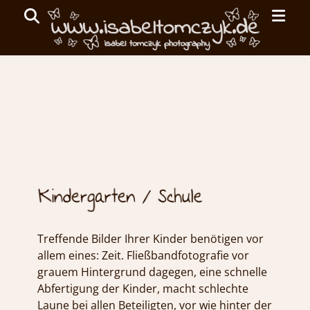
Primar
Search
Menu
ISABEL
TOMCZYK
Portfolio Kindergarten /
Schule
PHOTOGRAPHY
emotionale
Fotografie
Treffende Bilder Ihrer Kinder benötigen vor
allem eines: Zeit. Fließbandfotografie vor
grauem Hintergrund dagegen, eine schnelle
Abfertigung der Kinder, macht schlechte
Laune bei allen Beteiligten, vor wie hinter der