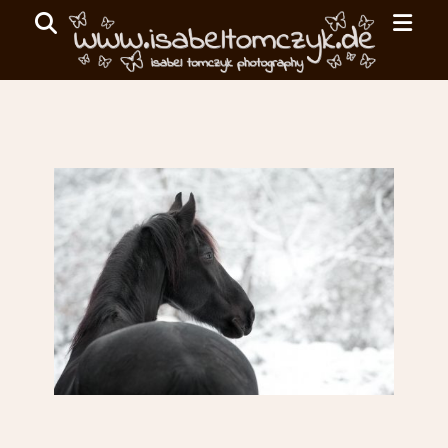
Primar
Search
Menu
ISABEL
TOMCZYK
PHOTOGRAPHY
emotionale
Fotografie