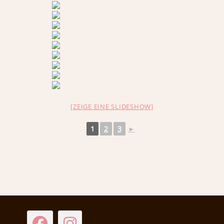
[ZEIGE EINE SLIDESHOW]
1
2
3
►
Facebook
Instagram