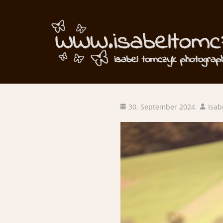
Betriebsferie
Posted
Author
30. September 2024
Isab
on