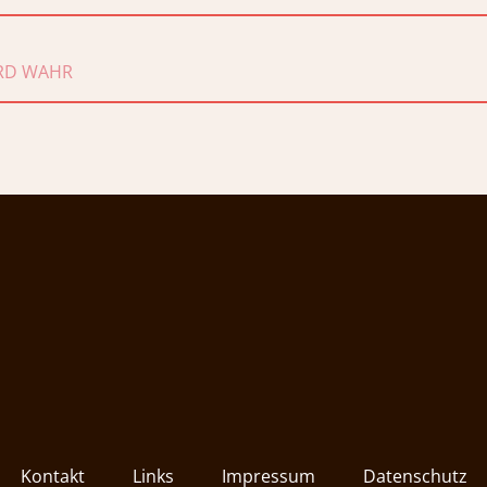
ion
IRD WAHR
Kontakt
Links
Impressum
Datenschutz