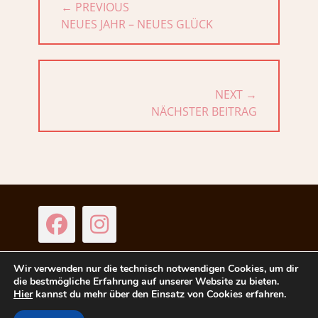
← PREVIOUS
PREVIOUS
NEUES JAHR – NEUES GLÜCK
POST:
NEXT →
NEXT
NÄCHSTER BEITRAG
POST:
Facebook
Instagram
Wir verwenden nur die technisch notwendigen Cookies, um dir
die bestmögliche Erfahrung auf unserer Website zu bieten.
Copyright © 2026
Isabel Tomczyk Photography
. All Rights
Hier
kannst du mehr über den Einsatz von Cookies erfahren.
Reserved.
Datenschutz nach DSGVO