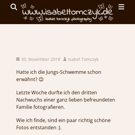
Primar
Search
Menu
ISABEL
TOMCZYK
Der dritte im Bunde… :)
PHOTOGRAPHY
Posted
Author
30. November 2018
Isabel Tomczyk
on
emotionale
Hatte ich die Jungs-Schwemme schon
Fotografie
erwähnt? 😉
Letzte Woche durfte ich den dritten
Nachwuchs einer ganz lieben befreundeten
Familie fotografieren.
Wie ich finde, sind ein paar richtig schöne
Fotos entstanden :).