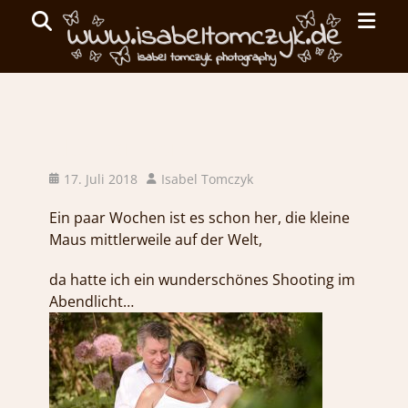
Primar
Search
Menu
ISABEL
TOMCZYK
Glück an Bord…
PHOTOGRAPHY
Posted
Author
17. Juli 2018
Isabel Tomczyk
on
emotionale
Ein paar Wochen ist es schon her, die kleine
Fotografie
Maus mittlerweile auf der Welt,
da hatte ich ein wunderschönes Shooting im
Abendlicht…