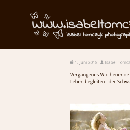
…In Erwartun
Posted
Author
1. Juni 2018
Isabel Tomc
on
Vergangenes Wochenende du
Leben begleiten…der Schwa