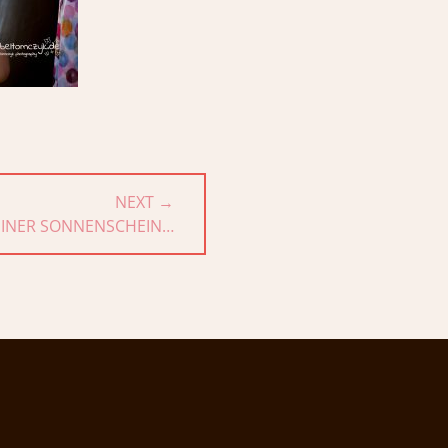
NEXT →
EINER SONNENSCHEIN…