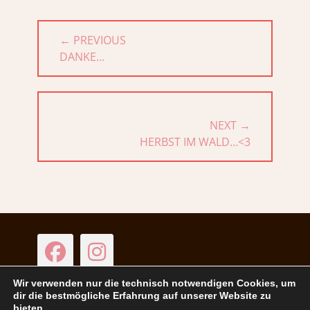
Beitragsnavigation
← PREVIOUS
PREVIOUS
DANKE…
POST:
NEXT →
NEXT
HERBST IM WALD…<3
POST:
Facebook
Instagram
Wir verwenden nur die technisch notwendigen Cookies, um
dir die bestmögliche Erfahrung auf unserer Website zu
bieten.