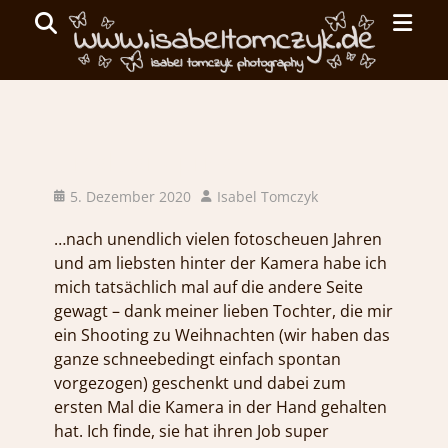
Primar
Search
Menu
ISABEL
TOMCZYK
…mal ganz privat…
PHOTOGRAPHY
Posted
Author
5. Dezember 2020
Isabel Tomczyk
on
emotionale
…nach unendlich vielen fotoscheuen Jahren
Fotografie
und am liebsten hinter der Kamera habe ich
mich tatsächlich mal auf die andere Seite
gewagt – dank meiner lieben Tochter, die mir
ein Shooting zu Weihnachten (wir haben das
ganze schneebedingt einfach spontan
vorgezogen) geschenkt und dabei zum
ersten Mal die Kamera in der Hand gehalten
hat. Ich finde, sie hat ihren Job super