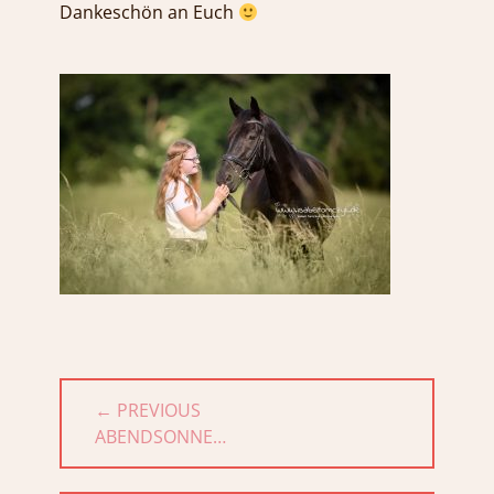
Dankeschön an Euch
Beitragsnavigation
← PREVIOUS
PREVIOUS
ABENDSONNE…
POST: