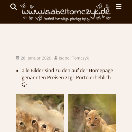
Primar
Search
Menu
ISABEL
TOMCZYK
Südafrika 2019/2020
PHOTOGRAPHY
Posted
Author
28. Januar 2020
Isabel Tomczyk
on
emotionale
alle Bilder sind zu den auf der Homepage
Fotografie
genannten Preisen zzgl. Porto erheblich
🙂