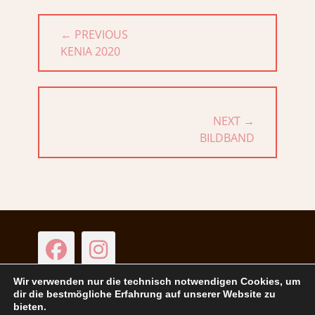
Beitragsnavigation
← PREVIOUS
PREVIOUS
KENIA 2020
POST:
NEXT →
NEXT
BILDBAND
POST:
Facebook
Instagram
Wir verwenden nur die technisch notwendigen Cookies, um
dir die bestmögliche Erfahrung auf unserer Website zu
bieten.
Copyright © 2026
Isabel Tomczyk Photography
. All Rights