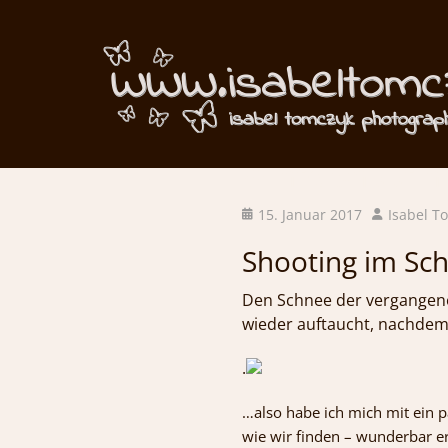
Wintershootin
Posted
Author
15. Januar 2017
Isabel T
on
Shooting im Sc
Den Schnee der vergangenen
wieder auftaucht, nachdem 
.
…also habe ich mich mit ein p
wie wir finden – wunderbar e