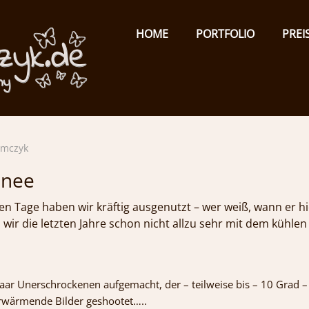
Primary
Menu
ISABEL
HOME
PORTFOLIO
PREI
TOMCZYK
PHOTOGRAPHY
g
emotionale
omczyk
Fotografie
hnee
 Tage haben wir kräftig ausgenutzt – wer weiß, wann er hi
wir die letzten Jahre schon nicht allzu sehr mit dem kühl
aar Unerschrockenen aufgemacht, der – teilweise bis – 10 Grad – 
rwärmende Bilder geshootet…..