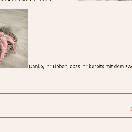
Danke, Ihr Lieben, dass Ihr bereits mit dem zwe
ion
NEXT
POST: