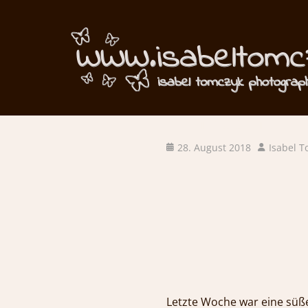
Prinzessin…
Posted
Author
28. August 2018
Isabel 
on
Letzte Woche war eine süße