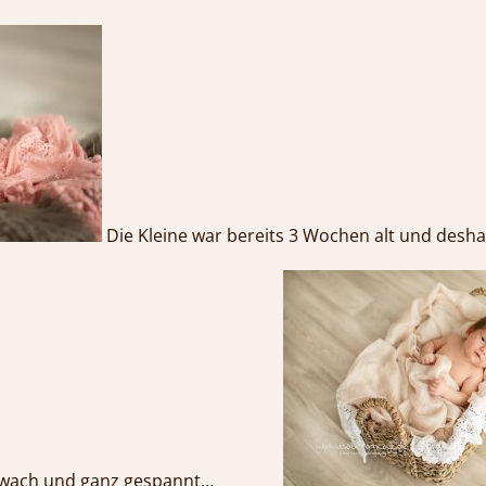
Die Kleine war bereits 3 Wochen alt und desh
mal wach und ganz gespannt…