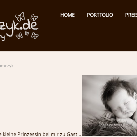
Primary
Menu
ISABEL
HOME
PORTFOLIO
PREI
TOMCZYK
PHOTOGRAPHY
emotionale
Tomczyk
Fotografie
 kleine Prinzessin bei mir zu Gast…