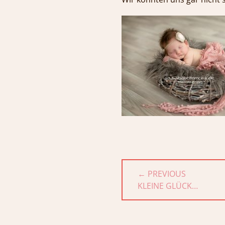
Beitragsnavigat
← PREVIOUS
PREVIOUS
KLEINE GLÜCK…
POST: