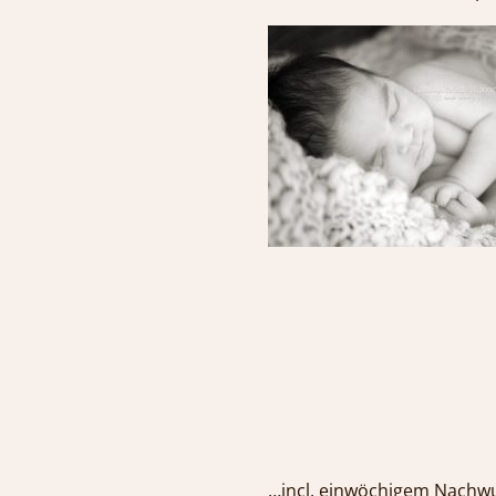
…incl. einwöchig