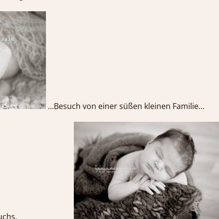
…Besuch von einer süßen kleinen Familie…
em Nachwuchs.