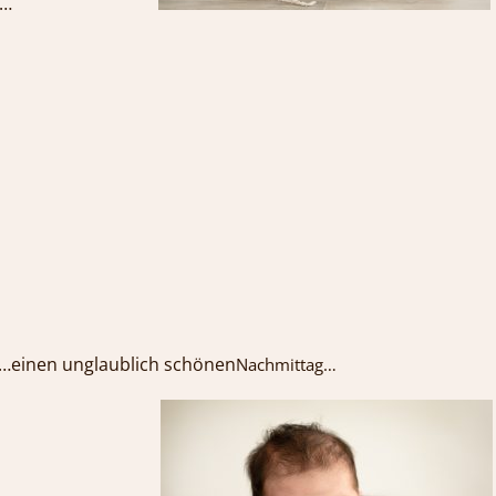
ern und mir…
…einen unglaublich schönen
Nachmittag…