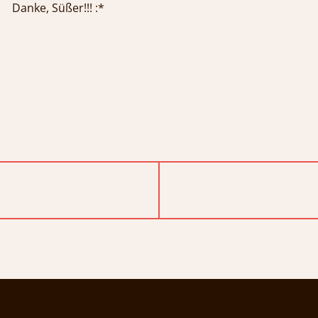
Danke, Süßer!!! :*
ion
NEXT
POST: