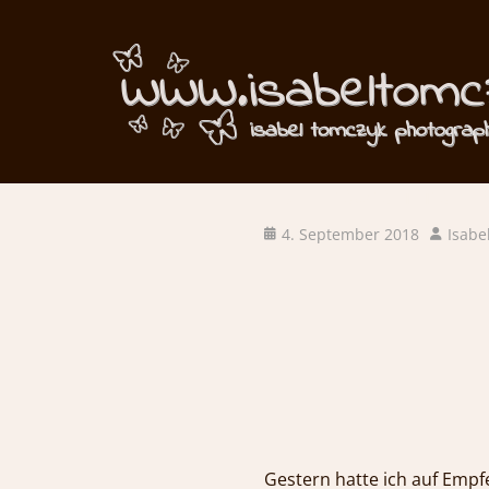
Zufriedenheit 
Posted
Author
4. September 2018
Isabe
on
Gestern hatte ich 